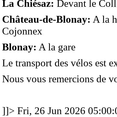
La Chiésaz:
Devant le Collè
Château-de-Blonay:
A la h
Cojonnex
Blonay:
A la gare
Le transport des vélos est e
Nous vous remercions de v
]]>
Fri, 26 Jun 2026 05:0